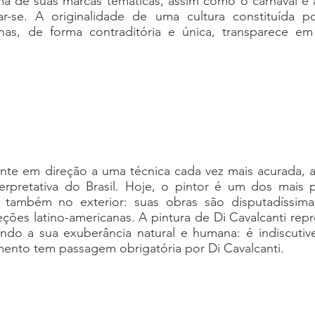
ma de suas marcas temáticas, assim como o carnaval e 
r-se. A originalidade de uma cultura constituída p
anas, de forma contraditória e única, transparece e
nte em direção a uma técnica cada vez mais acurada, a
erpretativa do Brasil. Hoje, o pintor é um dos mais pop
também no exterior: suas obras são disputadíssimas 
leções latino-americanas. A pintura de Di Cavalcanti r
ando a sua exuberância natural e humana: é indiscutiv
imento tem passagem obrigatória por Di Cavalcanti.