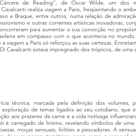
 Cárcere de Reading”, de Oscar Wilde, um dos mais
avalcanti realiza viagem a Paris, freqüentando o ambi
so e Braque, entre outros, numa relação de admiraçã
sionismo e outras correntes artísticas inovadoras, con
, concorreram para aumentar a sua convicção no propósit
brasileira em compasso com o que acontecia no mundo. 
a viagem a Paris só reforçou as suas certezas. Entreta
: Di Cavalcanti estava impregnado dos trópicos, de uma 
ícia técnica, marcada pela definição dos volumes, p
 exploração de temas ligados ao seu cotidiano, que el
ação aos prazeres da carne e a vida notívaga influencia
anti é carregado de lirismo, revelando símbolos de uma 
passar, moças sensuais, foliões e pescadores. A sensu