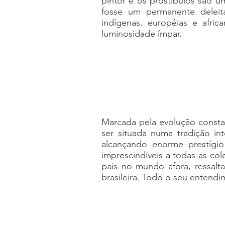
pintor e os prostíbulos são u
fosse um permanente deleita
indígenas, européias e afric
luminosidade ímpar.
Marcada pela evolução consta
ser situada numa tradição int
alcançando enorme prestígio 
imprescindíveis a todas as co
país no mundo afora, ressalt
brasileira. Todo o seu entend