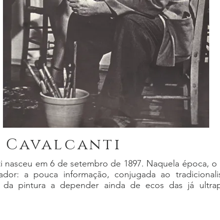
i Cavalcanti
ti nasceu em 6 de setembro de 1897. Naquela época, o 
lador: a pouca informação, conjugada ao tradicional
 da pintura a depender ainda de ecos das já ultrapa