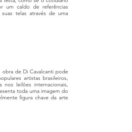
a festa, como se o cotidiano
or um caldo de referências
m suas telas através de uma
 obra de Di Cavalcanti pode
ulares artistas brasileiros,
nos leilões internacionais,
epresenta toda uma imagem do
elmente figura chave da arte