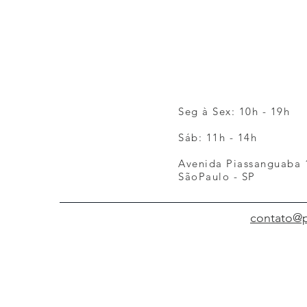
Seg à Sex: 10h - 19h
Sáb: 11h - 14h
Avenida Piassanguaba 1
SãoPaulo - SP
contato@p