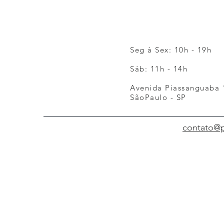
Seg à Sex: 10h - 19h
Sáb: 11h - 14h
Avenida Piassanguaba 1
SãoPaulo - SP
contato@p